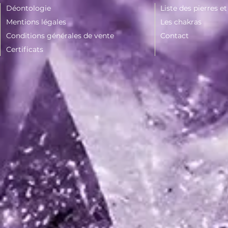
Déontologie
Liste des pierres e
Mentions légales
Les chakras
Conditions générales de vente
Contact
Certificats