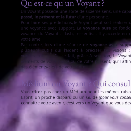
Qu'est-ce qu'un Voyant ?
Un Voyant possède une sorte de sixième sens, une capa
passé, le présent et le futur
d’une personne.
Pour faire ses prédictions, le Voyant peut soit réaliser 
une voyance avec support. La
voyance pure
se fonde
voyance du Voyant : flash, ressentis... Il y accède en 
votre âme.
Par contre, lors d’une séance de
voyance avec supp
plusieurs outils qui l’aident à préciser ses visions 
oracles, runes... De ce fait, grâce à son don, le Voya
éléments de votre passé ou de votre présent, qu’il affi
des éléments-clefs de votre futur.
Médium ou Voyant ? Qui consult
Vous n’irez pas chez un Médium pour les mêmes raiso
Esprit, un proche disparu ou un Guide
(pour vous consei
connaître votre avenir, c’est vers un Voyant que vous d