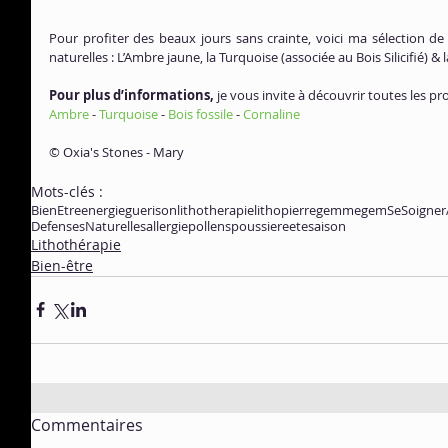
Pour profiter des beaux jours sans crainte, voici ma sélection d
naturelles : L’Ambre jaune, la Turquoise (associée au Bois Silicifié) & 
Pour plus d’informations,
 je vous invite à découvrir toutes les pro
Ambre
 - 
Turquoise
 - 
Bois fossile 
- 
Cornaline
© Oxia's Stones - Mary
Mots-clés :
BienEtre
energie
guerison
lithotherapie
litho
pierre
gemme
gem
SeSoigner
DefensesNaturelles
allergie
pollens
poussiere
ete
saison
Lithothérapie
Bien-être
Commentaires