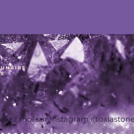
U N A I R E
 E
uivez moi sur instagram
@oxiaston