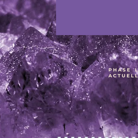
P H A S E L 
A C T U E L L
S