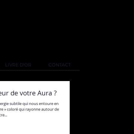
LIVRE D'OR
CONTACT
eur de votre Aura ?
rgie subtile qui nous entoure en
e » coloré qui rayonne autour de
re...