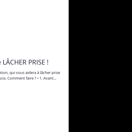
e LÂCHER PRISE !
ation, qui vous aidera à lâcher prise
et à laisser tomber tous vos soucis. Comment faire ? • 1. Avant...