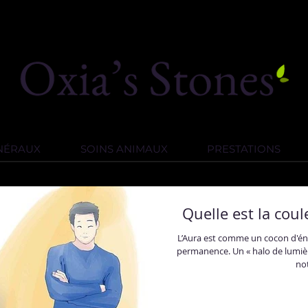
INÉRAUX
SOINS ANIMAUX
PRESTATIONS
Quelle est la coul
L’Aura est comme un cocon d'éne
permanence. Un « halo de lumièr
not