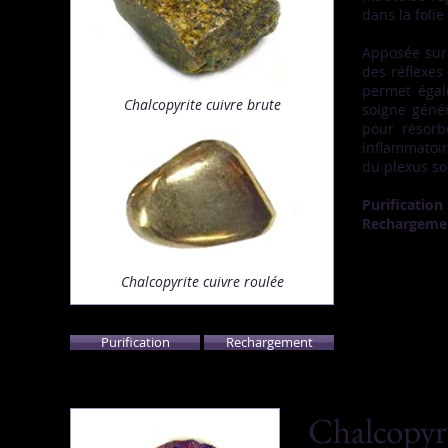
dans la foli
Apposée sur
des réflexes
permet égal
Chalcopyrite cuivre brute
soigne géné
pour résor
inflammatoi
du plexus sol
Purification
Rechargemen
Chalcopyrite
cuivre roulée
Purification
Rechargement
Chalcopyri