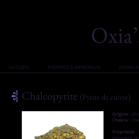
ACCUEIL
PIERRES & MINÉRAUX
SOINS 
Chalcopyrite
(Pyrite de cuivre)
Origine :
Afr
Chakra :
Cha
Propriétés 
mauvaise rép