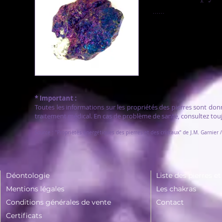
......
* Important :
Toutes les informations sur les propriétés des pierres sont don
traitement médical. En cas de problème de santé, consultez tou
Source : "Propriétés énergétiques des pierres et des cristaux" de J.M. Garnier 
Déontologie
Liste des pierres e
Mentions légales
Les chakras
Conditions générales de vente
Contact
Certificats