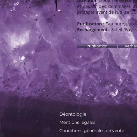
Attention :
Il faut un cœur pu
et causer des dommages irrév
protéger avant de l’utiliser. 
Purification :
Eau pure, eau sa
Rechargement :
Soleil
(Préfér
Purification
Recha
* Important :
Toutes les informations sur les 
traitement médical. En cas de pr
Source : "Propriétés énergétiques des pie
Déontologie
Mentions légales
Conditions générales de vente