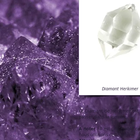
Diamant Herkimer
Le Diamant de Herkimer est "L
passer dans la lumière.
A noter :
Il est préférable 
nous utilisons cette pierre.