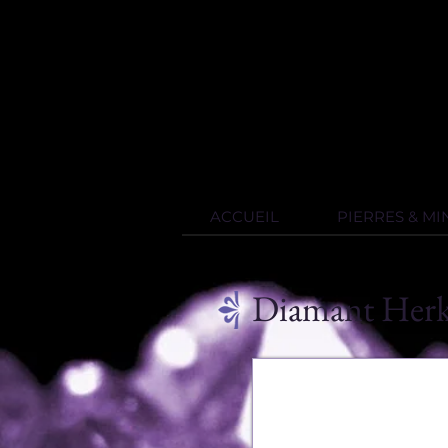
ACCUEIL
PIERRES & M
Diamant Her