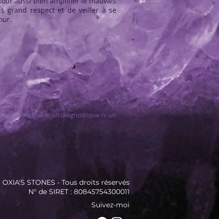
tout aussi bien amplifier le mauvais
s grand respect et de veiller à se
our.
 en aucune manière un diagnostique ni un
 OXIA'S STONES - Tous droits réservés
N° de SIRET : 80845754300011
Suivez-moi