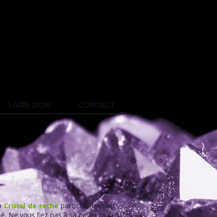
LIVRE D'OR
CONTACT
un
Cristal de roche
particulièrement
é. Ne vous fiez pas à sa petite taille