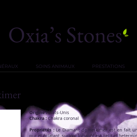
INÉRAUX
SOINS ANIMAUX
PRESTATIONS
kimer
Origine :
États-Unis
Chakra :
Chakra coronal
Propriétés :
Le Diamant de Herkimer est en fait 
pur et éclatant, surtout lorsqu’il est petit et betermin