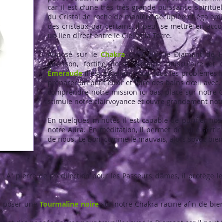
car il est d’une très très grande puissance spirituel
du Cristal de roche de manière décuplée et égalem
des cristaux par certains, il peut se mettre en acco
un lien direct entre le Ciel et la Terre.
Apposé sur le
Chakra
du cœur, le Diamant de He
guérison, fortifie notre système musculaire et
Émeraude
il est excellent pour tous les problèmes l
préparer un petit élixir et faire des bains d’œil avec
comprendre notre mission ici bas, placé sur notre 
stimule notre clairvoyance et ouvre grandement notr
En quelques minutes il est capable de purifier nos
notre Aura. En méditation, il permet de faire sortir
de nous. Le bon, comme le mauvais, alors soyez bie
A" pierre de prédilection pour les Passeurs d’âmes, il protège le P
de poser une
Tourmaline noire
sur notre Chakra racine afin de bien