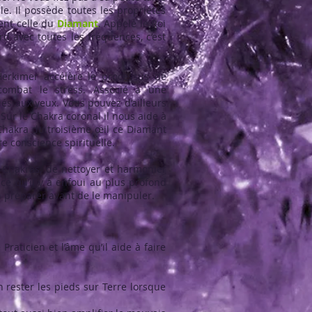
le. Il possède toutes les propriétés
ent celle du
Diamant
. Appelé le Roi
rd avec toutes les fréquences, c’est
rkimer accélère le processus de
 combat le stress. Associé à une
iés aux yeux. Vous pouvez d’ailleurs
. Sur le Chakra coronal il nous aide à
Chakra du troisième œil ce Diamant
e conscience spirituelle.
 Chakras, de nettoyer et harmonier
 ce qu’il y a enfoui au plus profond
n préparer avant de le manipuler.
raticien et l’âme qu’il aide à faire
 rester les pieds sur Terre lorsque