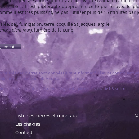
r et des pensées pures pour travailler avec le Diamant car il peut 
ersibles. Il est préférable d’approcher cette pierre avec le plu
Comme il est très puissant, ne pas l’utiliser plus de 15 minutes par j
lée, sel, fumigation, terre, coquille St Jacques, argile
ence : plein jour),
lumière de la Lune
rgement
propriétés des pierres sont données à titre informatif. Elles ne constituent
oblème de santé, consultez toujours votre médecin.
rres et des cristaux" de J.M. Garnier / "Le guide des pierres de soins" de R.Boschiero
Liste des pierres et minéraux
©
Les chakras
Contact