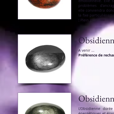
émotionnelle. Elle 
problèmes d'ancra
elle conviendra donc
la fixe particulière
:
Plein jour
Obsidienn
A venir ...
Préférence de rech
Obsidienn
L’Obsidienne dorée
énergétiques et éloig