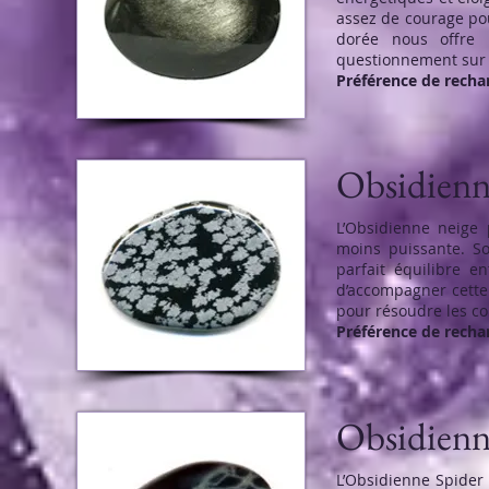
assez de courage pour
dorée nous offre l
questionnement sur l
Préférence de rech
Obsidienn
L’Obsidienne neige
moins puissante. Son
parfait équilibre en
d’accompagner cette
pour résoudre les co
Préférence de recha
Obsidienn
L’Obsidienne Spider 