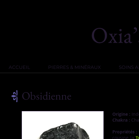
ACCUEIL
PIERRES & MINÉRAUX
SOINS 
Obsidienne
Origine :
Ind
Chakra :
Cha
Propriétés :
cousine la
T