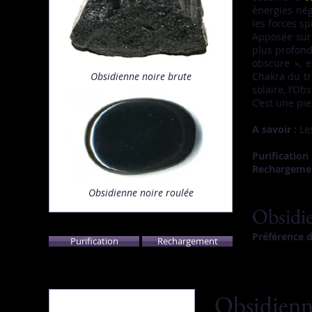
énergies néga
les forces sp
Apposée sur 
plus profond
obscure », e
Obsidienne noire
brute
Chakra du tr
solaire, l’Ob
C’est une pie
A savoir :
Les
Purification
Rechargemen
Obsidienne noire
roulée
Obsidie
Préférence 
Purification
Rechargement
Obsidien