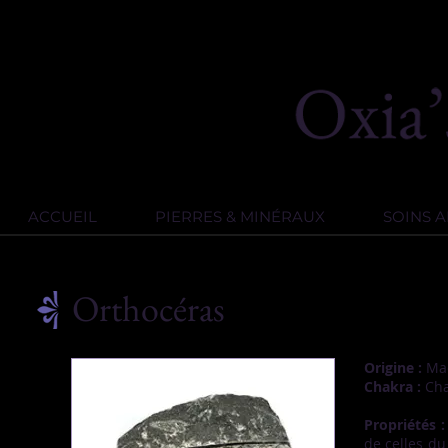
ACCUEIL
PIERRES & MINÉRAUX
SOINS 
Orthocéras
Origine :
Mad
Chakra :
Cha
Propriétés 
de celles d