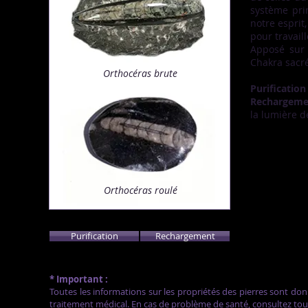
système pri
notre esprit
pour travail
Apposé sur
Chakra sacré, 
Orthocéras
brute
Purification
Rechargeme
la lumière d
Orthocéras
roulé
Purification
Rechargement
* Important :
Toutes les informations sur les propriétés des pierres sont don
traitement médical. En cas de problème de santé, consultez to