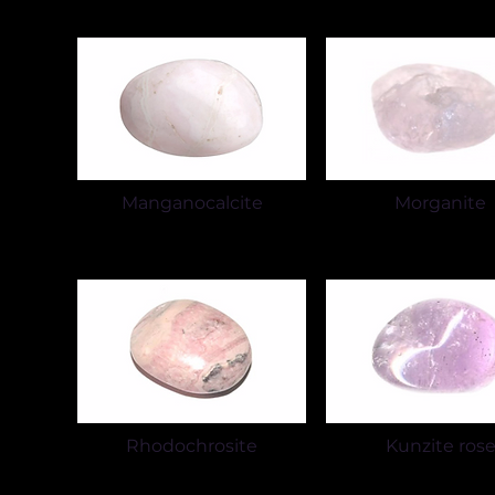
Manganocalcite
Morganite
Rhodochrosite
Kunzite ros