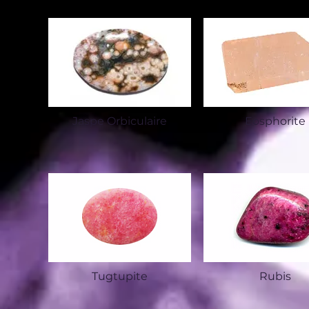
Jaspe Orbiculaire
Eosphorite
Tugtupite
Rubis