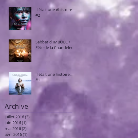
Il était une #histoire...
#2
Sabbat d'IMBOLC /
Fête de la Chandeleur
Il était une histoire...
#1
Archive
juillet 2016
(3)
3 posts
juin 2016
(1)
1 post
mai 2016
(2)
2 posts
avril 2016
(1)
1 post