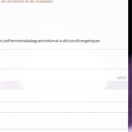
e-les-emotions-et-les-maladies/
cLesPierres
maladie
guerir
reiki
mal-a-dit
SoinsEnergetiques