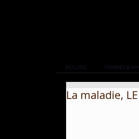
ACCUEIL
PIERRES & M
La maladie, L