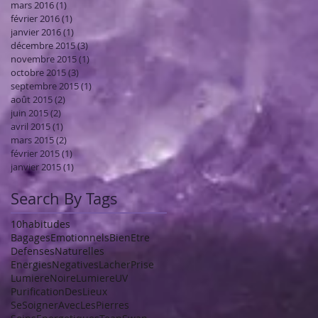
mars 2016
(1)
1 post
février 2016
(1)
1 post
janvier 2016
(1)
1 post
décembre 2015
(3)
3 posts
novembre 2015
(1)
1 post
octobre 2015
(3)
3 posts
septembre 2015
(1)
1 post
août 2015
(2)
2 posts
juin 2015
(2)
2 posts
avril 2015
(1)
1 post
mars 2015
(2)
2 posts
février 2015
(1)
1 post
janvier 2015
(1)
1 post
Search By Tags
10habitudes
BagagesEmotionnels
BienEtre
DefensesNaturelles
EnergiesNegatives
LacherPrise
LumiereNoire
LumiereUV
PurificationDesLieux
SeSoignerAvecLesPierres