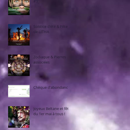
#3
Solstice d'été & Fête
de LITHA
Zodiaque & Pierres
associées
Chèque d'abondance
Joyeux Beltane et fête
du 1er mai à tous !