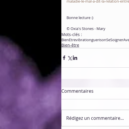
maladie-le-mal-a-dit-la-relation-entr
Bonne lecture :)
© Oxia's Stones - Mary
Mots-clés :
BienEtre
vibration
guerison
SeSoignerAve
Bien-être
Commentaires
Rédigez un commentaire...