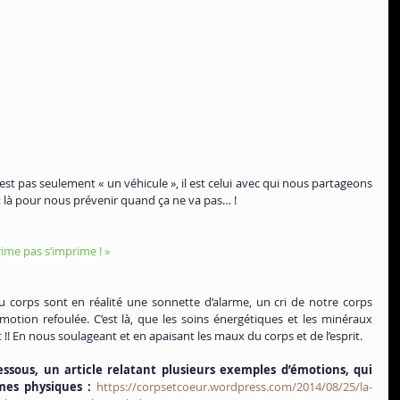
’est pas seulement « un véhicule », il est celui avec qui nous partageons 
st là pour nous prévenir quand ça ne va pas… !
rime pas s’imprime ! »
u corps sont en réalité une sonnette d’alarme, un cri de notre corps 
tion refoulée. C’est là, que les soins énergétiques et les minéraux 
!! En nous soulageant et en apaisant les maux du corps et de l’esprit.
essous, un article relatant plusieurs exemples d’émotions, qui 
mes physiques :
https://corpsetcoeur.wordpress.com/2014/08/25/la-