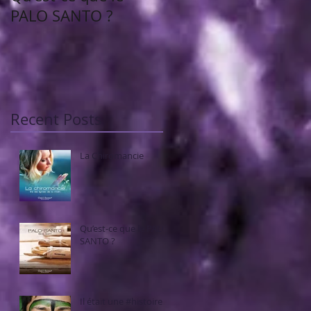
PALO SANTO ?
Recent Posts
La Chiromancie
Qu’est-ce que le PALO
SANTO ?
Il était une #histoire...