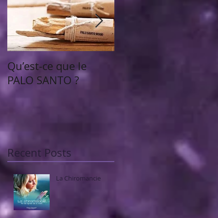
Qu’est-ce que le
Chèque d'abondanc
PALO SANTO ?
Recent Posts
La Chiromancie