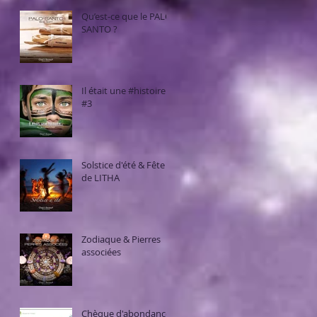
Qu’est-ce que le PALO
SANTO ?
Il était une #histoire...
#3
Solstice d'été & Fête
de LITHA
Zodiaque & Pierres
associées
Chèque d'abondance