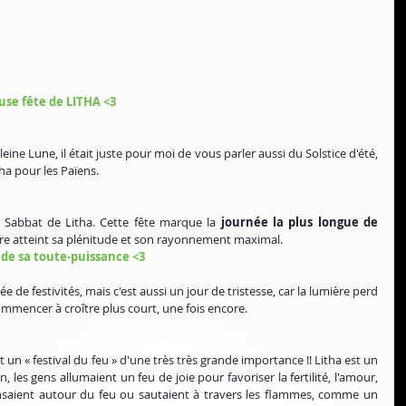
euse fête de LITHA <3
leine Lune, il était juste pour moi de vous parler aussi du Solstice d'été, 
a pour les Païens.
le Sabbat de Litha. Cette fête marque la 
journée la plus longue de 
ire atteint sa plénitude et son rayonnement maximal.
 de sa toute-puissance <3
ée de festivités, mais c'est aussi un jour de tristesse, car la lumière perd 
commencer à croître plus court, une fois encore.
it un « festival du feu » d'une très très grande importance !! Litha est un 
 les gens allumaient un feu de joie pour favoriser la fertilité, l'amour, 
la purification et la guérison. Ils dansaient autour du feu ou sautaient à travers les flammes, comme un 