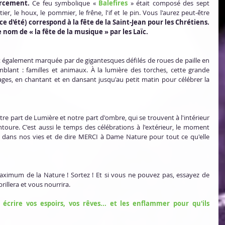
orcement.
 Ce feu symbolique « 
Balefires
 » était composé des sept 
ier, le houx, le pommier, le frêne, l'if et le pin. Vous l'aurez peut-être 
ice d'été) correspond à la fête de la Saint-Jean pour les Chrétiens. 
 nom de « la fête de la musique » par les Laïc.
ait également marquée par de gigantesques défilés de roues de paille en 
blant : familles et animaux. À la lumière des torches, cette grande 
illages, en chantant et en dansant jusqu'au petit matin pour célébrer la 
re part de Lumière et notre part d'ombre, qui se trouvent à l'intérieur 
ure. C'est aussi le temps des célébrations à l'extérieur, le moment 
 dans nos vies et de dire MERCI à Dame Nature pour tout ce qu'elle 
aximum de la Nature ! Sortez ! Et si vous ne pouvez pas, essayez de 
brillera et vous nourrira.
écrire vos espoirs, vos rêves... et les enflammer pour qu'ils 