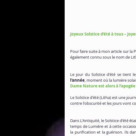
Joyeux Solstice d'été à tous – Joy
Pour faire suite à mon article sur la P
également connu sous le nom de Lith
Le jour du Solstice d'été se tient 
l'année
, moment où la lumière sola
Dame Nature est alors à l'apogée
Le Solstice d'été (Litha) est une journ
contre l'obscurité et les jours vont 
Dans L'Antiquité, le Solstice d'été éta
temps de Lumière et à cette occasion,