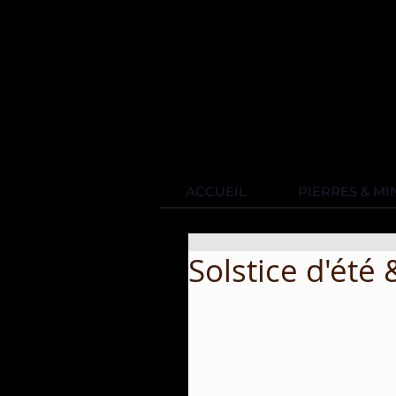
ACCUEIL
PIERRES & M
Solstice d'été